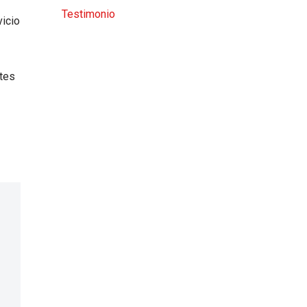
Testimonio
vicio
ites